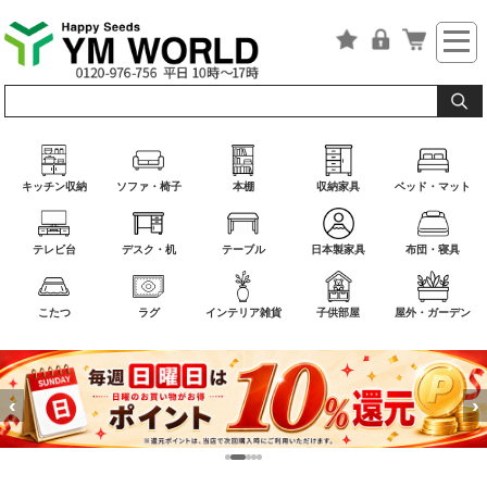
キッチン収納
ソファ・椅子
本棚
収納家具
ベッド・マット
テレビ台
デスク・机
テーブル
日本製家具
布団・寝具
こたつ
ラグ
インテリア雑貨
子供部屋
屋外・ガーデン
‹
›