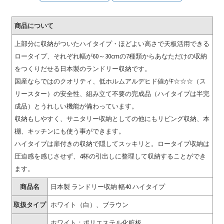
商品について
上部分に収納がついたハイタイプ・ほどよい高さで天板活用できる
ロータイプ、それぞれ幅が60～30cmの7種類からあなただけの収納
をつくりだせる日本製のランドリー収納です。
国産ならではのクオリティ、低ホルムアルデヒド値がF☆☆☆（ス
リースター）の安全性、組み立て不要の完成品（ハイタイプは半完
成品）とうれしい機能が備わっています。
収納もしやすく、サニタリー収納としての他にもリビング収納、本
棚、キッチンにも使う事ができます。
ハイタイプは扉付きの収納で隠してスッキリと。ロータイプ収納は
圧迫感を感じさせず、4杯の引出しに整理して収納することができ
ます。
商品名
日本製 ランドリー収納 幅40 ハイタイプ
取扱タイプ
ホワイト（白）、ブラウン
ホワイト：ポリエステル化粧板