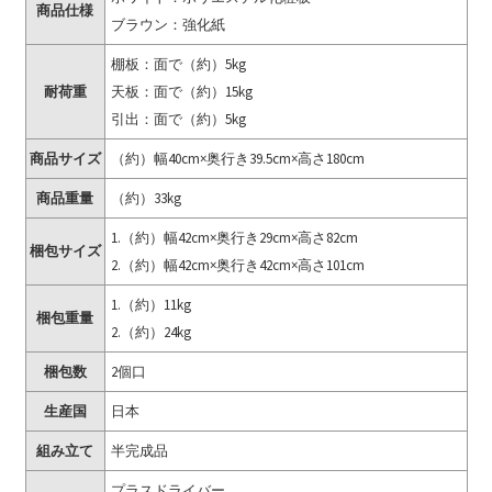
商品仕様
ブラウン：強化紙
棚板：面で（約）5kg
耐荷重
天板：面で（約）15kg
引出：面で（約）5kg
商品サイズ
（約）幅40cm×奥行き39.5cm×高さ180cm
商品重量
（約）33kg
1.（約）幅42cm×奥行き29cm×高さ82cm
梱包サイズ
2.（約）幅42cm×奥行き42cm×高さ101cm
1.（約）11kg
梱包重量
2.（約）24kg
梱包数
2個口
生産国
日本
組み立て
半完成品
プラスドライバー