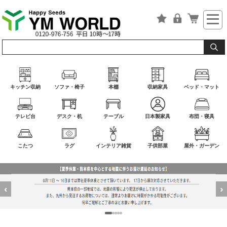
キッチン収納
ソファ・椅子
本棚
収納家具
ベッド・マット
テレビ台
デスク・机
テーブル
日本製家具
布団・寝具
こたつ
ラグ
インテリア雑貨
子供部屋
屋外・ガーデン
‹
›