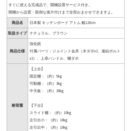
すぐに使える完成品で、開梱設置サービス付き。
開梱から設置・面倒な後片付けまで全部おまかせできますよ。
商品名
日本製 キッチンボード アトム 幅120cm
取扱タイプ
ナチュラル、ブラウン
強化紙
商品仕様
付属パーツ：ジョイント金具（木ダボx2、連結ボルト
x2）、上扉ハンドル、棚ダボ
【上台】
固定棚：（約）5kg
可動棚：（約）3kg
中天板：（約）30kg
耐荷重
【下台】
スライド棚：（約）10kg
左引出小：（約）10kg
左引出中：（約）10kg