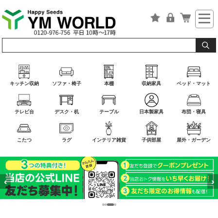
キッチン収納
ソファ・椅子
本棚
収納家具
ベッド・マット
テレビ台
デスク・机
テーブル
日本製家具
布団・寝具
こたつ
ラグ
インテリア雑貨
子供部屋
屋外・ガーデン
‹
›