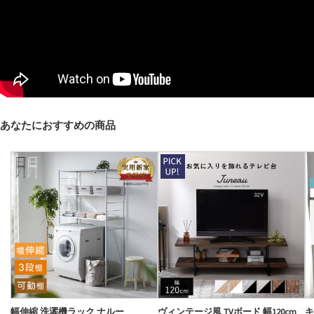
あなたにおすすめの商品
幅伸縮 洗濯機ラック ナルー
ヴィンテージ風 TVボード 幅120cm
キ