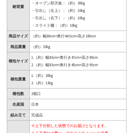
・オープン部天板：（約）30kg
耐荷重
・引出し（左上）：（約）10kg
・引出し（右下）：（約）10kg
・スライド棚：（約）10kg
商品サイズ
（約）幅80cm×奥行44.5cm×高さ180cm
商品重量
（約）33kg
1.（約）幅83cm×奥行き47cm×高さ89cm
梱包サイズ
2.（約）幅83cm×奥行き45cm×高さ95cm
1.（約）20kg
梱包重量
2.（約）13kg
梱包数
2個口
生産国
日本
組み立て
完成品
※上下分割した状態でのお届けとなります。