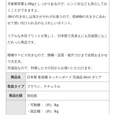
天板耐荷重も30kgとしっかりあるので、レンジ台なども安心してお
くことができますよ。
2杯の引き出しは深さがそれぞれ違うので、収納物の大きさに合わ
せて使い分けられるのもうれしいポイント。
リアルな木目プリントが美しく、日本製で見栄えにも完成度にもこ
だわった商品です。
開梱サービス付きなので、開梱・設置・後片づけまで全部おまかせ
で大丈夫。
完成品なので、到着したその日からお使いいただけます。
商品名
日本製 食器棚 キッチンボード 完成品 80cm ダリア
取扱タイプ
ブラウン、ナチュラル
商品仕様
強化紙
・可動棚：（約）3kg
・固定棚：（約）3kg