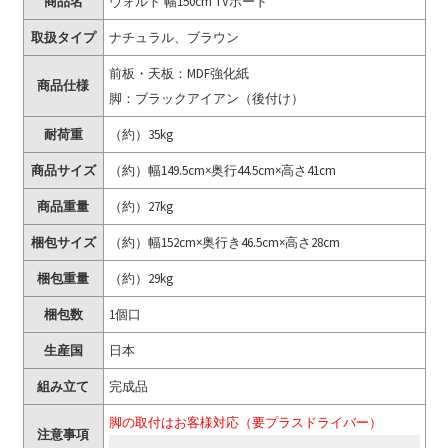
商品名
ヴォルト 幅150cm TVボード
取扱タイプ
ナチュラル、ブラウン
前板・天板：MDF強化紙
商品仕様
脚：ブラックアイアン（後付け）
耐荷重
（約）35kg
商品サイズ
（約）幅149.5cm×奥行44.5cm×高さ41cm
商品重量
（約）27kg
梱包サイズ
（約）幅152cm×奥行き46.5cm×高さ28cm
梱包重量
（約）29kg
梱包数
1個口
生産国
日本
組み立て
完成品
脚の取付はお客様対応（要プラスドライバー）
注意事項