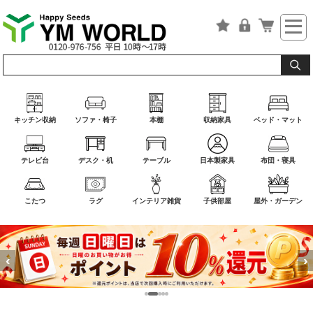
キッチン収納
ソファ・椅子
本棚
収納家具
ベッド・マット
テレビ台
デスク・机
テーブル
日本製家具
布団・寝具
こたつ
ラグ
インテリア雑貨
子供部屋
屋外・ガーデン
‹
›