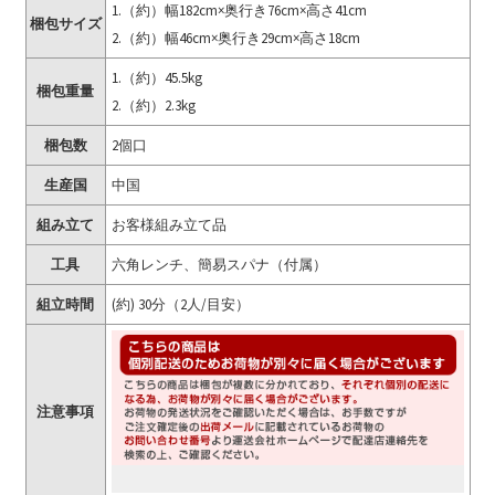
1.（約）幅182cm×奥行き76cm×高さ41cm
梱包サイズ
2.（約）幅46cm×奥行き29cm×高さ18cm
1.（約）45.5kg
梱包重量
2.（約）2.3kg
梱包数
2個口
生産国
中国
組み立て
お客様組み立て品
工具
六角レンチ、簡易スパナ（付属）
組立時間
(約) 30分（2人/目安）
注意事項