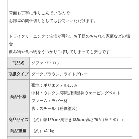
背面も丁寧に作りこんでいるので
お部屋の間仕切りとしてもお使いいただけます。
ドライクリーニングで洗濯が可能、お子様のおられる家庭などの場
合
飲み物や食べ物をうつかりこぼしてしまっても安心です
商品名
ソファ パトロン
取扱タイプ
ダークブラウン、ライトグレー
張地：ポリエステル100％
中材：ウレタン/羽毛/樹脂綿/ウェービングベルト
商品仕様
フレーム：ラバー材
脚：スチール（粉体塗装）
商品サイズ
（約）幅182cm×奥行き78.5cm×高さ76.5（座面42）cm
商品重量
（約）42.1kg