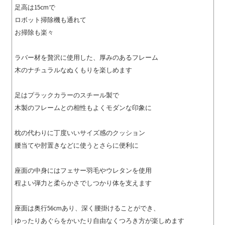
足高は15cmで
ロボット掃除機も通れて
お掃除も楽々
ラバー材を贅沢に使用した、厚みのあるフレーム
木のナチュラルなぬくもりを楽しめます
足はプラックカラーのスチール製で
木製のフレームとの相性もよくモダンな印象に
枕の代わりに丁度いいサイズ感のクッション
腰当てや肘置きなどに使うとさらに便利に
座面の中身にはフェサー羽毛やウレタンを使用
程よい弾力と柔らかさでしつかり体を支えます
座面は奥行56cmあり、深く腰掛けることができ、
ゆったりあぐらをかいたり自由なくつろき方が楽しめます