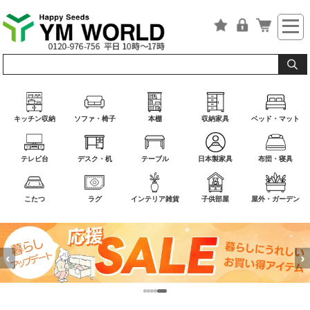
キッチン収納
ソファ・椅子
本棚
収納家具
ベッド・マット
テレビ台
デスク・机
テーブル
日本製家具
布団・寝具
こたつ
ラグ
インテリア雑貨
子供部屋
屋外・ガーデン
‹
›