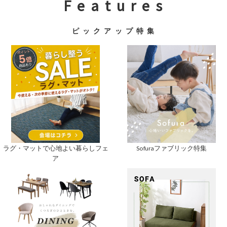
F e a t u r e s
ピ ッ ク ア ッ プ 特 集
ラグ・マットで心地よい暮らしフェ
Sofuraファブリック特集
ア