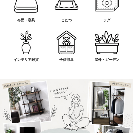
布団・寝具
こたつ
ラグ
インテリア雑貨
子供部屋
屋外・ガーデン