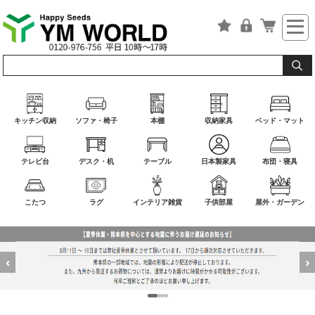
キッチン収納
ソファ・椅子
本棚
収納家具
ベッド・マット
テレビ台
デスク・机
テーブル
日本製家具
布団・寝具
こたつ
ラグ
インテリア雑貨
子供部屋
屋外・ガーデン
‹
›