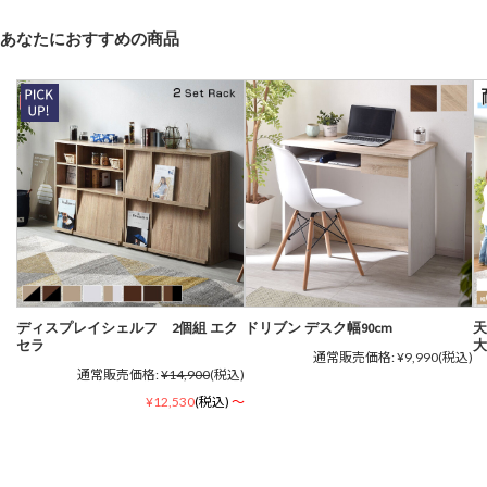
あなたにおすすめの商品
ディスプレイシェルフ 2個組 エク
ドリブン デスク幅90cm
天
セラ
大
通常販売価格:
¥9,990
(税込)
通常販売価格:
¥14,900
(税込)
¥12,530
(税込)
～