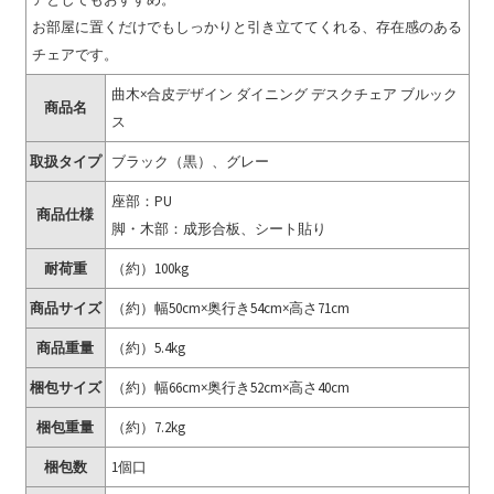
お部屋に置くだけでもしっかりと引き立ててくれる、存在感のある
チェアです。
曲木×合皮デザイン ダイニング デスクチェア ブルック
商品名
ス
取扱タイプ
ブラック（黒）、グレー
座部：PU
商品仕様
脚・木部：成形合板、シート貼り
耐荷重
（約）100kg
商品サイズ
（約）幅50cm×奥行き54cm×高さ71cm
商品重量
（約）5.4kg
梱包サイズ
（約）幅66cm×奥行き52cm×高さ40cm
梱包重量
（約）7.2kg
梱包数
1個口