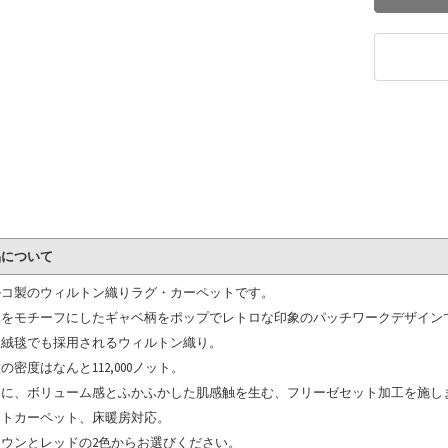
品について
ルコ製のウィルトン織りラグ・カーペットです。
然をモチーフにしたギャベ柄をポップでレトロな印象のパッチワークデザイン
級絨毯でも採用されるウィルトン織り。
の密度はなんと112,000ノット。
らに、ボリューム感とふかふかした肌感触を生む、フリーゼセット加工を施し
ットカーペット、床暖房対応。
ラウンとレッドの2色からお選びください。