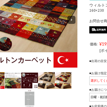
ウィルトン
160×230
お問合せ商品
送料無料
¥19
価格:
[ポ
■出荷の目安
■お届け指定
■お届けにつ
■お盆前後の