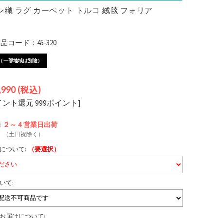
織 ラグ カーペット トルコ 絨毯 フォリア
コード：45-320
（一部地域は別途）
,990
(税込)
イント還元 999ポイント]
:
２～４営業日
出荷
（土日祝除く）
について:
（要選択）
いて:
お届けについて: