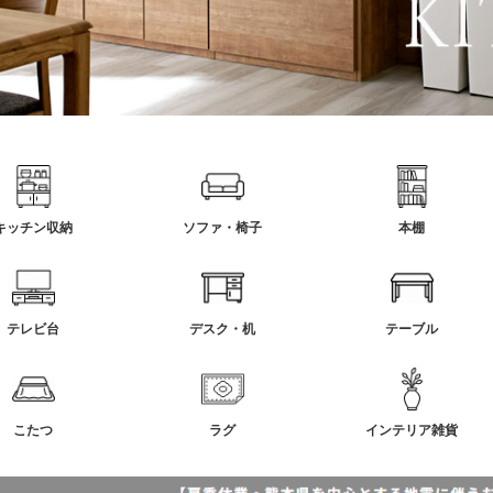
キッチン収納
ソファ・椅子
本棚
テレビ台
デスク・机
テーブル
こたつ
ラグ
インテリア雑貨