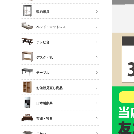
ソファ
ストッカー
ハイタイプ
収納家具
座椅子
ミドルタイプ
クローゼット・衣類ラック
ベッド・マットレス
ディスプレイラック
タンス・チェスト
カラーボックス
マットレス単品
テレビ台
サニタリー
シングル
多目的収納
ロータイプ
デスク・机
セミダブル
伸縮・変形・コーナー
ダブル以上
デスク
テーブル
すのこベッド
サイドチェスト
ダイニングテーブル
お値段見直し商品
センターテーブル
日本製家具
サイドテーブル
ダイニングセット
布団・寝具
ベッドフレーム
こたつ