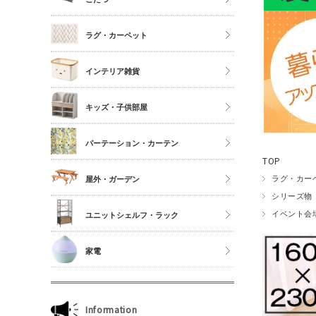
シングル
こたつ
ラグ・カーペット
セミダブル
こたつ布団
ダブル以上
正方形
インテリア雑貨
夏物布団
長方形
アクセサリーケース
冬物布団
キッズ・子供部屋
円形
照明・ライト
枕・抱き枕
キッチンマット
パーテーション・カーテン
コスメボックス
マットレス単品
玄関マット
TOP
ゴミ箱
カーテン・ブラインド
ラグ・カー
屋外・ガーデン
傘立て
シリーズ物
収納雑貨
イベント会
ユニットシェルフ・ラック
玄関雑貨
ユニットシェルフWiLLシリーズ
家電
キッチン雑貨
ジュリオシリーズ
ミラー・ドレッサー
本立て・マガジンラック
Information