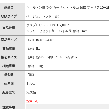
商品名
ウィルトン織 ラグ カーペット トルコ 絨毯 フォリア 160×23
取扱タイプ
ベージュ、レッド（赤）
ポリプロピレン100％ 112,000ノット
商品仕様
※フリーゼセット加工 パイル長（約）9mm
商品サイズ
（約）160cm×230cm
商品重量
（約）8kg
梱包サイズ
（約）幅163cm×奥行き18cm×高さ18cm
梱包重量
（約）8.3kg
梱包数
1個口
生産国
トルコ
組み立て
完成品
洗濯不可
注意事項