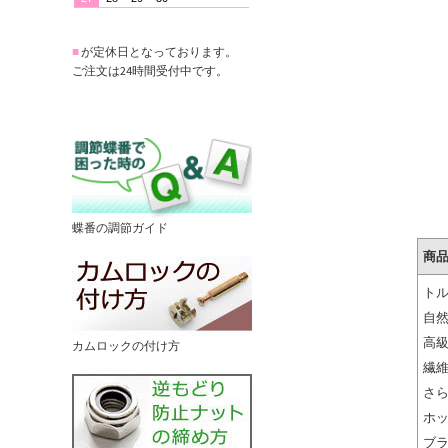
■
が定休日となっております。
ご注文は24時間受付中です。
蝶番の調節ガイド
商
ト
自
高
カムロックの付け方
繊維
さ
ホ
ブ