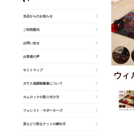
その他雑貨
トイレマット・グッズ
当店からのお知らせ
時計
ご利用案内
バッグ
財布
お問い合せ
お客様の声
サイトマップ
ガラス扉調節蝶番について
カムロックの取り付け方
フォレスト・サポーターズ
逆もどり防止ナットの締め方