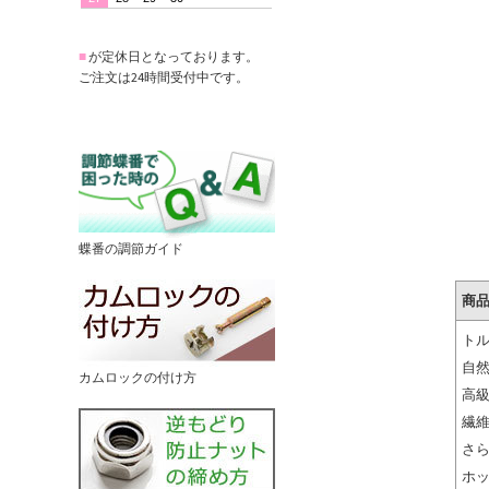
■
が定休日となっております。
ご注文は24時間受付中です。
蝶番の調節ガイド
商
ト
自
カムロックの付け方
高
繊維
さ
ホ