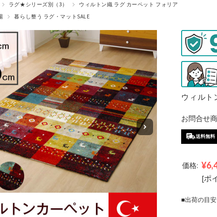
ラグ★シリーズ別（3）
ウィルトン織 ラグ カーペット フォリア
場
暮らし整う ラグ・マットSALE
ウィルトン
お問合せ商品
送料無料
¥6,
価格:
[ポ
■出荷の目安