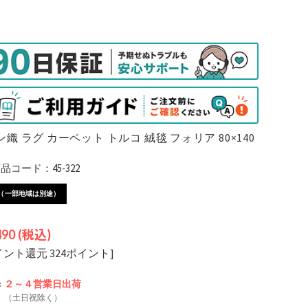
織 ラグ カーペット トルコ 絨毯 フォリア 80×140
コード：45-322
（一部地域は別途）
490
(税込)
イント還元 324ポイント]
:
２～４営業日
出荷
（土日祝除く）