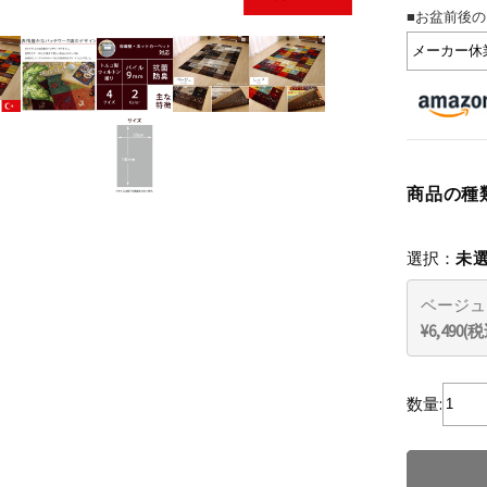
■お盆前後の
商品の種
選択：
未
ベージュ
¥6,490(
数量: