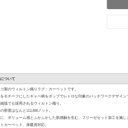
品について
ルコ製のウィルトン織りラグ・カーペットです。
然をモチーフにしたギャベ柄をポップでレトロな印象のパッチワークデザイン
級絨毯でも採用されるウィルトン織り。
の密度はなんと112,000ノット。
らに、ボリューム感とふかふかした肌感触を生む、フリーゼセット加工を施し
ットカーペット、床暖房対応。