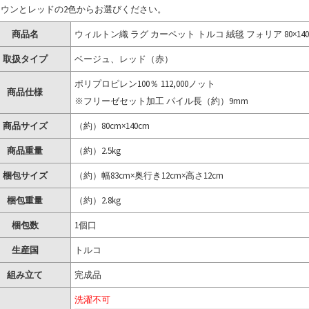
ラウンとレッドの2色からお選びください。
商品名
ウィルトン織 ラグ カーペット トルコ 絨毯 フォリア 80×140
取扱タイプ
ベージュ、レッド（赤）
ポリプロピレン100％ 112,000ノット
商品仕様
※フリーゼセット加工 パイル長（約）9mm
商品サイズ
（約）80cm×140cm
商品重量
（約）2.5kg
梱包サイズ
（約）幅83cm×奥行き12cm×高さ12cm
梱包重量
（約）2.8kg
梱包数
1個口
生産国
トルコ
組み立て
完成品
洗濯不可