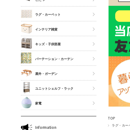
シングル
こたつ
ラグ・カーペット
セミダブル
こたつ布団
ダブル以上
正方形
インテリア雑貨
夏物布団
長方形
アクセサリーケース
冬物布団
キッズ・子供部屋
円形
照明・ライト
枕・抱き枕
キッチンマット
パーテーション・カーテン
コスメボックス
マットレス単品
玄関マット
ゴミ箱
カーテン・ブラインド
屋外・ガーデン
傘立て
収納雑貨
ユニットシェルフ・ラック
玄関雑貨
ユニットシェルフWiLLシリーズ
家電
キッチン雑貨
ジュリオシリーズ
ミラー・ドレッサー
TOP
本立て・マガジンラック
ラグ・カー
Information