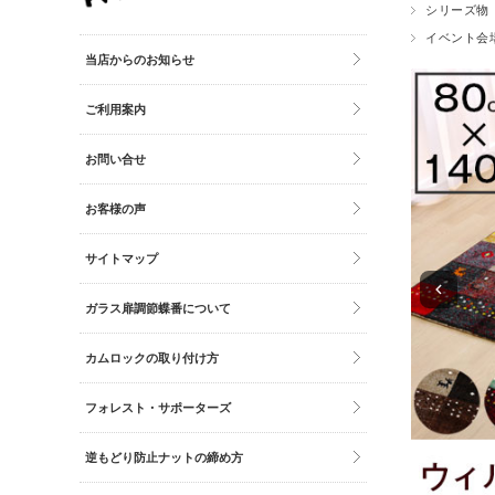
シリーズ物
その他雑貨
イベント会
トイレマット・グッズ
当店からのお知らせ
時計
ご利用案内
バッグ
財布
お問い合せ
お客様の声
サイトマップ
ガラス扉調節蝶番について
カムロックの取り付け方
フォレスト・サポーターズ
逆もどり防止ナットの締め方