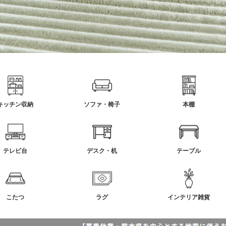
キッチン収納
ソファ・椅子
本棚
テレビ台
デスク・机
テーブル
こたつ
ラグ
インテリア雑貨