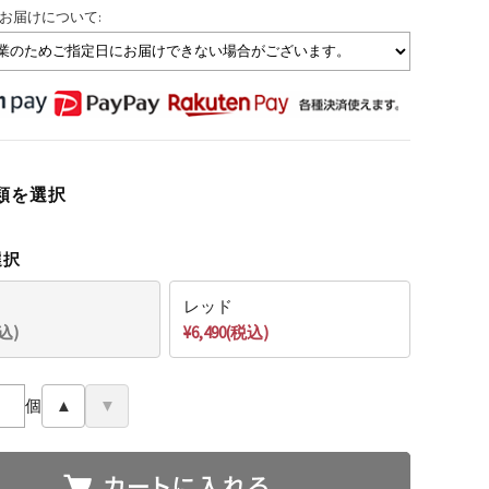
お届けについて:
類を選択
選択
レッド
税込)
¥6,490(税込)
個
▲
▼