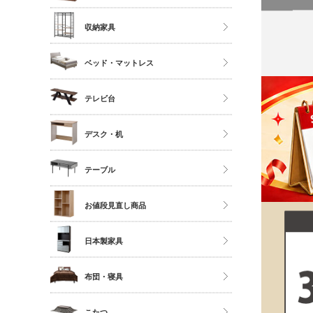
ソファ
ストッカー
ハイタイプ
収納家具
座椅子
ミドルタイプ
クローゼット・衣類ラック
ベッド・マットレス
ディスプレイラック
タンス・チェスト
カラーボックス
マットレス単品
テレビ台
サニタリー
シングル
多目的収納
ロータイプ
デスク・机
セミダブル
伸縮・変形・コーナー
ダブル以上
デスク
テーブル
すのこベッド
サイドチェスト
ダイニングテーブル
お値段見直し商品
センターテーブル
日本製家具
サイドテーブル
ダイニングセット
布団・寝具
ベッドフレーム
こたつ