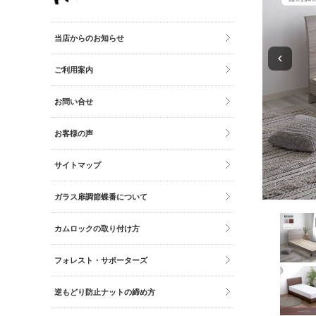
その他雑貨
トイレマット・グッズ
当店からのお知らせ
時計
ご利用案内
バッグ
財布
お問い合せ
お客様の声
サイトマップ
ガラス扉調節蝶番について
カムロックの取り付け方
フォレスト・サポーターズ
逆もどり防止ナットの締め方