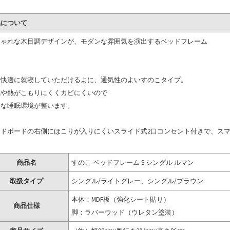
品について
しゃれな木目調デザインが、モダンな雰囲気を演出するベッドフレーム
中快適に就寝していただけるよに、通気性のよいすのこタイプ。
気や熱がこもりにくくカビにくいので
適な睡眠環境が整います。
ッドボードの右側にほこりが入りにくいスライド式2口コンセント付きで、ス
。
商品名
すのこ ベッドフレーム S シングル ルマン
取扱タイプ
シングル/ライトグレー、シングル/ブラウン
本体：MDF板（強化シート貼り）
商品仕様
脚：ラバーウッド（ウレタン塗装）