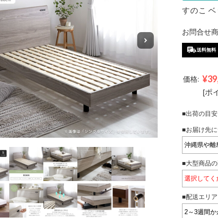
すのこ ベ
お問合せ商品
送料無料
¥39
価格:
[ポ
■出荷の目安
■お届け先に
■大型商品の
■配送エリア