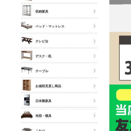
ソファ
ストッカー
ハイタイプ
収納家具
座椅子
ミドルタイプ
クローゼット・衣類ラック
ベッド・マットレス
ディスプレイラック
タンス・チェスト
カラーボックス
マットレス単品
テレビ台
サニタリー
シングル
多目的収納
ロータイプ
デスク・机
セミダブル
伸縮・変形・コーナー
ダブル以上
デスク
テーブル
すのこベッド
サイドチェスト
ダイニングテーブル
お値段見直し商品
センターテーブル
日本製家具
サイドテーブル
ダイニングセット
布団・寝具
ベッドフレーム
こたつ