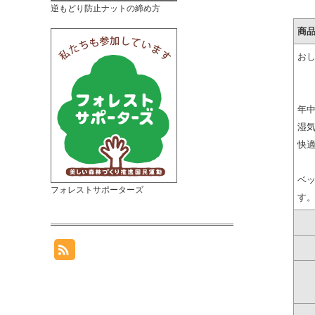
逆もどり防止ナットの締め方
商
お
年
湿
快
ベ
フォレストサポーターズ
す