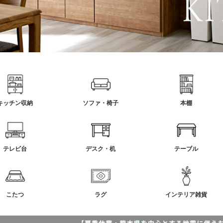
キッチン収納
ソファ・椅子
本棚
テレビ台
デスク・机
テーブル
こたつ
ラグ
インテリア雑貨