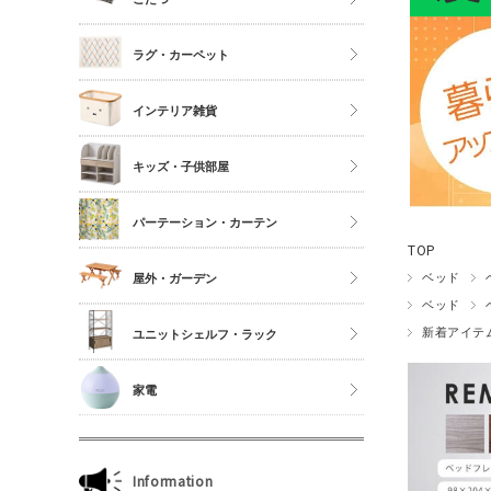
シングル
こたつ
ラグ・カーペット
セミダブル
こたつ布団
ダブル以上
正方形
インテリア雑貨
夏物布団
長方形
アクセサリーケース
冬物布団
キッズ・子供部屋
円形
照明・ライト
枕・抱き枕
キッチンマット
パーテーション・カーテン
コスメボックス
マットレス単品
玄関マット
TOP
ゴミ箱
カーテン・ブラインド
ベッド
屋外・ガーデン
傘立て
ベッド
収納雑貨
新着アイテ
ユニットシェルフ・ラック
玄関雑貨
ユニットシェルフWiLLシリーズ
家電
キッチン雑貨
ジュリオシリーズ
ミラー・ドレッサー
本立て・マガジンラック
Information